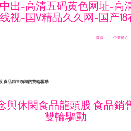
中出-高清五码黄色网址-高
视-国V精品久久网-国产18
首頁
企業簡介
股 食品銷售領域的雙輪驅動
念與休閑食品龍頭股 食品銷
雙輪驅動