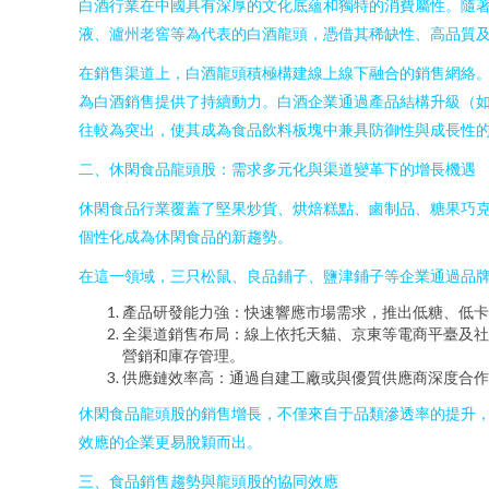
白酒行業在中國具有深厚的文化底蘊和獨特的消費屬性。隨
液、瀘州老窖等為代表的白酒龍頭，憑借其稀缺性、高品質
在銷售渠道上，白酒龍頭積極構建線上線下融合的銷售網絡
為白酒銷售提供了持續動力。白酒企業通過產品結構升級（
往較為突出，使其成為食品飲料板塊中兼具防御性與成長性
二、休閑食品龍頭股：需求多元化與渠道變革下的增長機遇
休閑食品行業覆蓋了堅果炒貨、烘焙糕點、鹵制品、糖果巧
個性化成為休閑食品的新趨勢。
在這一領域，三只松鼠、良品鋪子、鹽津鋪子等企業通過品
產品研發能力強：快速響應市場需求，推出低糖、低卡
全渠道銷售布局：線上依托天貓、京東等電商平臺及社
營銷和庫存管理。
供應鏈效率高：通過自建工廠或與優質供應商深度合作
休閑食品龍頭股的銷售增長，不僅來自于品類滲透率的提升
效應的企業更易脫穎而出。
三、食品銷售趨勢與龍頭股的協同效應