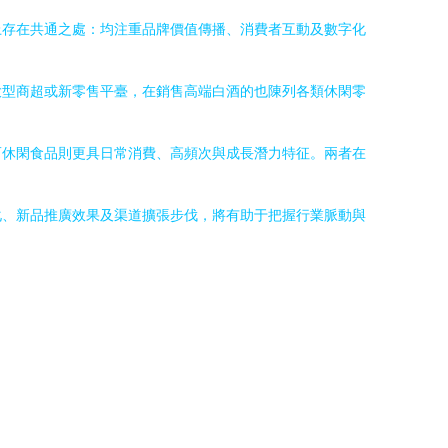
上存在共通之處：均注重品牌價值傳播、消費者互動及數字化
大型商超或新零售平臺，在銷售高端白酒的也陳列各類休閑零
而休閑食品則更具日常消費、高頻次與成長潛力特征。兩者在
化、新品推廣效果及渠道擴張步伐，將有助于把握行業脈動與