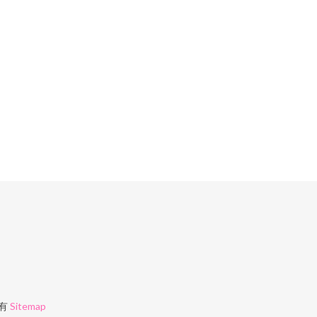
有
Sitemap