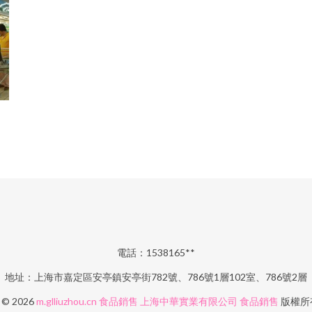
電話：1538165**
地址：上海市嘉定區安亭鎮安亭街782號、786號1層102室、786號2層
t © 2026
m.glliuzhou.cn
食品銷售
上海中華實業有限公司
食品銷售
版權所