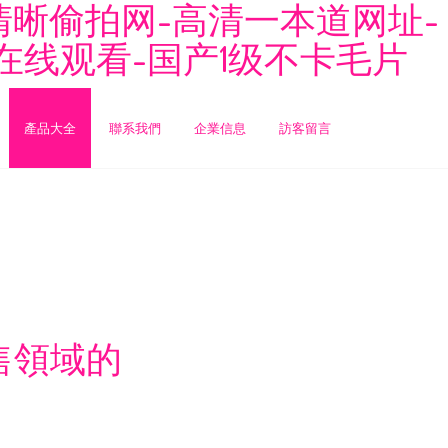
清晰偷拍网-高清一本道网址-
在线观看-国产1级不卡毛片
產品大全
聯系我們
企業信息
訪客留言
售領域的