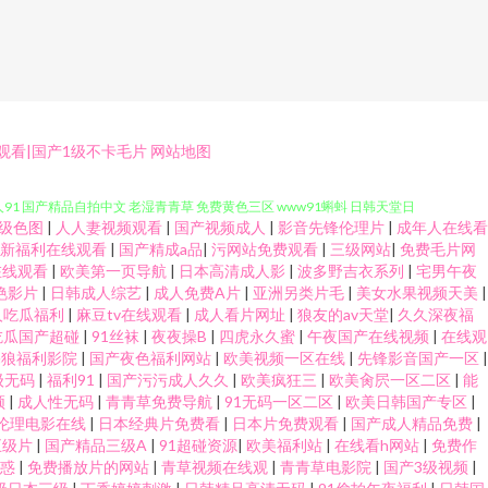
7 91传媒综综合网 91热自拍视频网站 99tv av成人免费观看看 成人深夜
观看|国产1级不卡毛片
网站地图
人91 国产精品自拍中文 老湿青青草 免费黄色三区 www91蝌蚪 日韩天堂日
级色图
|
人人妻视频观看
|
国产视频成人
|
影音先锋伦理片
|
成年人在线看
人妻 探花一区二区在线 亚洲欧美啪啪免费视频 91大片免费观看视频 91成长
最新福利在线观看
|
国产精成a品
|
污网站免费观看
|
三级网站
|
免费毛片网
在线观看
|
欧美第一页导航
|
日本高清成人影
|
波多野吉衣系列
|
宅男午夜
艳影片
|
日韩成人综艺
|
成人免费A片
|
亚洲另类片毛
|
美女水果视频天美
|
中文蝌蚪 欧美成人黑白配 三级黄免费观看 色色AV男人天堂 91新人福利 中日
人吃瓜福利
|
麻豆tv在线观看
|
成人看片网址
|
狼友的av天堂
|
久久深夜福
吃瓜国产超碰
|
91丝袜
|
夜夜操B
|
四虎永久蜜
|
午夜国产在线视频
|
在线观
极品伪娘 丝袜人妻20P 无码素人福利 香蕉人在线 91蝌蚪色九色老逼 91
宅狼福利影院
|
国产夜色福利网站
|
欧美视频一区在线
|
先锋影音国产一区
|
级无码
|
福利91
|
国产污污成人久久
|
欧美疯狂三
|
欧美肏屄一区二区
|
能
频
|
成人性无码
|
青青草免费导航
|
91无码一区二区
|
欧美日韩国产专区
|
1av白丝视频 aV不卡在线看 成人97超碰香蕉在线 东方AV在线影院 高清
伦理电影在线
|
日本经典片免费看
|
日本片免费观看
|
国产成人精品免费
|
五级片
|
国产精品三级A
|
91超碰资源
|
欧美福利站
|
在线看h网站
|
免费作
日韩欧美性爱A片 在线免费观看AV 91国产免费视频 97欧美浮力 AV五码
诱惑
|
免费播放片的网站
|
青草视频在线观
|
青青草电影院
|
国产3级视频
|