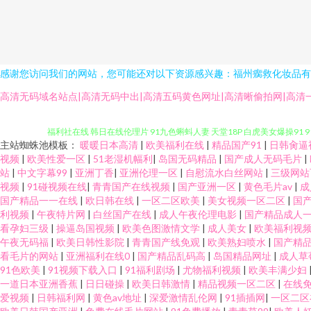
感谢您访问我们的网站，您可能还对以下资源感兴趣：福州瘸救化妆品有
91足交网 亚洲av先锋资源 91福利影院 操碰在线不卡 大香蕉伊在线9 日韩
高清无码域名站点|高清无码中出|高清五码黄色网址|高清晰偷拍网|高清一
福利社在线 韩日在线伦理片 91九色蝌蚪人妻 天堂18P 白虎美女爆操91 
主站蜘蛛池模板：
暖暖日本高清
|
欧美福利在线
|
精品国产91
|
日韩肏逼
日干 影音先锋岛国资源 91看片看淫黄 wwwcom黄 成人不卡视频专区 
视频
|
欧美性爱一区
|
51老湿机幅利
|
岛国无码精品
|
国产成人无码毛片
|
站
|
中文字幕99
|
亚洲丁香
|
亚洲伦理一区
|
自慰流水白丝网站
|
三级网站
视频
|
91碰视频在线
|
青青国产在线视频
|
国产亚洲一区
|
黄色毛片av
|
成
人版免费网页 91瑟瑟视频导航 91巨炮 97自拍97在线视频 99热色视 
国产精品一一在线
|
欧日韩在线
|
一区二区欧美
|
美女视频一区二区
|
国
利视频
|
午夜特片网
|
白丝国产在线
|
成人午夜伦理电影
|
国产精品成人
韩成人在线不卡 久草亚洲中文 加勒比夜夜干 色一本久 午夜精品人妻第一页 
看孕妇三级
|
操逼岛国视频
|
欧美色图激情文学
|
成人美女
|
欧美福利视
午夜无码福
|
欧美日韩性影院
|
青青国产线免观
|
欧美熟妇喷水
|
国产精
看毛片的网站
|
亚洲福利在线0
|
国产精品乱码高
|
岛国精品网址
|
成人草
视频登陆 91丝袜主播 91线上 91在线产视频 国产一区久久 蜜桃视频在
91色欧美
|
91视频下载入口
|
91福利剧场
|
尤物福利视频
|
欧美丰满少妇
一道日本亚洲香蕉
|
日日碰操
|
欧美日韩激情
|
精品视频一区二区
|
在线
无码一本二本 久久六热视频 久久有精品 蜜臀视频网站 欧美骚片 人妻人人操
爱视频
|
日韩福利网
|
黄色av地址
|
深爱激情乱伦网
|
91插插网
|
一区二区