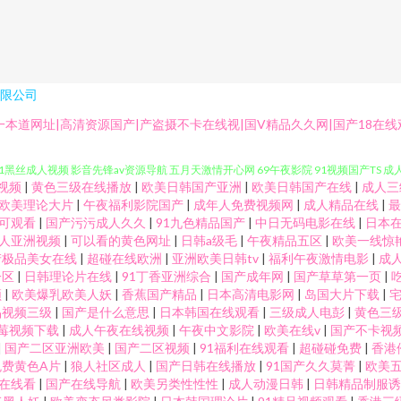
限公司
性爱综合楼 91视频男人舔女人屄 草逼福利 国产av资源 九九av 人妻网人人人 亚洲在看9
本道网址|高清资源国产|产盗摄不卡在线视|国V精品久久网|国产18在线
91黑丝成人视频 影音先锋av资源导航 五月天激情开心网 69午夜影院 91视频国产TS 成
视频
|
黄色三级在线播放
|
欧美日韩国产亚洲
|
欧美日韩国产在线
|
成人三
91伊人资源站 精品www 国产自产在线区 欧美成人 蜜臀久久99精品久久 五月狠狠精品
欧美理论大片
|
午夜福利影院国产
|
成年人免费视频网
|
成人精品在线
|
可观看
|
国产污污成人久久
|
91九色精品国产
|
中日无码电影在线
|
日本
人亚洲视频
|
可以看的黄色网址
|
日韩a级毛
|
午夜精品五区
|
欧美一线惊
91伪娘网站 日本人妖学aa 久草在线网 后入黑丝秘书 1024国产免费 欧美日韩色色爱 91
产极品美女在线
|
超碰在线欧洲
|
亚洲欧美日韩tv
|
福利午夜激情电影
|
成
一区
|
日韩理论片在线
|
91丁香亚洲综合
|
国产成年网
|
国产草草第一页
|
91c仔一区 影音先锋五月色 香蕉伊在线 瑟瑟网址 www97大香蕉 美女夜色黄 欧美性
频
|
欧美爆乳欧美人妖
|
香蕉国产精品
|
日本高清电影网
|
岛国大片下载
|
品视频三级
|
国产是什么意思
|
日本韩国在线观看
|
三级成人电彭
|
黄色三
莓视频下载
|
成人午夜在线视频
|
午夜中文影院
|
欧美在线v
|
国产不卡视
线观看视频 欧美熟女TV 草逼网站国产 亚洲福利一起区二区 中日韩黄色五级片 91草美女 9
|
国产二区亚洲欧美
|
国产二区视频
|
91福利在线观看
|
超碰碰免费
|
香港
免费黄色A片
|
狼人社区成人
|
国产日韩在线播放
|
91国产久久莫菁
|
欧美
人妻 欧美情色专区 91撸免费看 91午夜福利免费 www超碰cn 爱豆网站免费观看视频 
在线看
|
国产在线导航
|
欧美另类性性性
|
成人动漫日韩
|
日韩精品制服