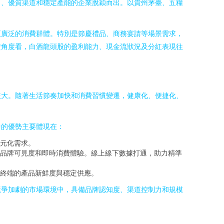
力、優質渠道和穩定產能的企業脫穎而出。以貴州茅臺、五糧
更廣泛的消費群體。特別是節慶禮品、商務宴請等場景需求，
資角度看，白酒龍頭股的盈利能力、現金流狀況及分紅表現往
較大。隨著生活節奏加快和消費習慣變遷，健康化、便捷化、
中的優勢主要體現在：
元化需求。
品牌可見度和即時消費體驗。線上線下數據打通，助力精準
終端的產品新鮮度與穩定供應。
競爭加劇的市場環境中，具備品牌認知度、渠道控制力和規模