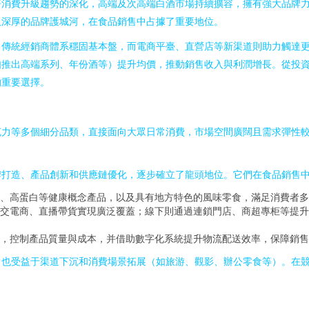
著消費升級趨勢的深化，高端及次高端白酒市場持續擴容，擁有強大品牌
及深厚的品牌護城河，在食品銷售中占據了重要地位。
。傳統經銷商體系穩固基本盤，而電商平臺、直營店等新渠道則助力觸達
如推出高端系列、年份酒等）提升均價，推動銷售收入與利潤增長。從投
的重要選擇。
克力等多個細分品類，直接面向大眾日常消費，市場空間廣闊且需求彈性
牌打造、產品創新和供應鏈優化，逐步確立了龍頭地位。它們在食品銷售
、高蛋白等健康概念產品，以及具有地方特色的風味零食，滿足消費者多
交電商、直播帶貨實現廣泛覆蓋；線下則通過連鎖門店、商超專柜等提升
，控制產品質量與成本，并借助數字化系統提升物流配送效率，保障銷售
，也受益于渠道下沉和消費場景拓展（如旅游、觀影、辦公零食等）。在